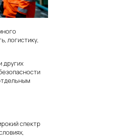
много
ь, логистику,
и других
 безопасности
отдельным
ирокий спектр
словиях,