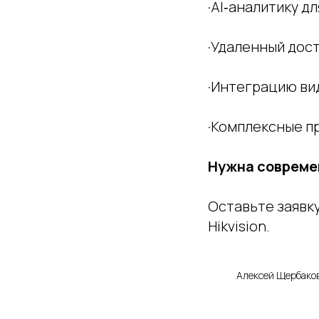
·AI‑аналитику 
·Удаленный дост
·Интеграцию ви
·Комплексные п
Нужна совреме
Оставьте заявк
Hikvision.
Алексей Щербаков