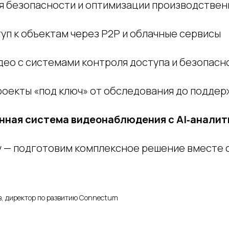
для безопасности и оптимизации производстве
уп к объектам через P2P и облачные сервисы
део с системами контроля доступа и безопасн
роекты «под ключ» от обследования до поддер
нная система видеонаблюдения с AI‑аналит
у — подготовим комплексное решение вместе 
, директор по развитию Connectum