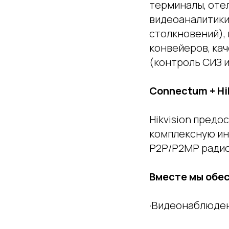
терминалы, оте
видеоаналитики
столкновений),
конвейеров, ка
(контроль СИЗ и
Connectum + Hi
Hikvision пред
комплексную ин
P2P/P2MP радио
Вместе мы обе
·Видеонаблюден