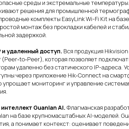
опасные среды и экстремальные температуры
живают решения для промышленной термограф
роводные комплекты EasyLink Wi-Fi Kit на базе 
ростой монтаж без прокладки кабелей и стаб
льной задержкой.
 и удаленный доступ.
Вся продукция Hikvisio
(Peer‑to‑Peer), которая позволяет подключат
орам удаленно без статического IP-адреса. У
тупны через приложение Hik‑Connect на смарт
о упрощает мониторинг и управление система
ия.
интеллект Guanlan AI.
Флагманская разработк
lan на базе крупномасштабных AI-моделей. Gu
тия, а понимает контекст: оценивает поведени