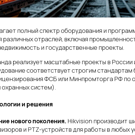
агает полный спектр оборудования и програм
я различных отраслей, включая промышленност
едвижимость и государственные проекты.
анда реализует масштабные проекты в России 
рудование соответствует строгим стандартам
ицензирования ФСБ или Минпромторга РФ по 
 охранных систем).
ологии и решения
ие нового поколения.
Hikvision производит ш
визоров и PTZ-устройств для работы в любых у