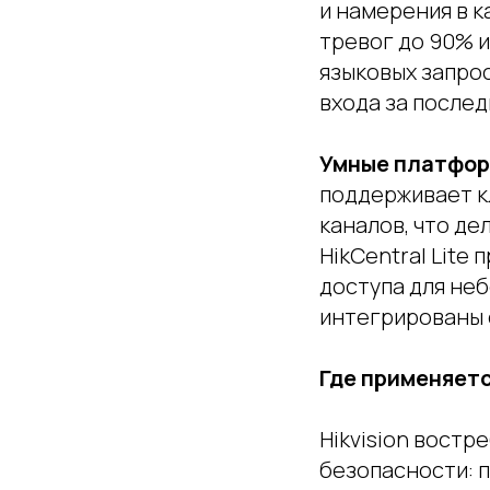
и намерения в 
тревог до 90% 
языковых запрос
входа за послед
Умные платфор
поддерживает к
каналов, что де
HikCentral Lite
доступа для не
интегрированы с
Где применяет
Hikvision востр
безопасности: 