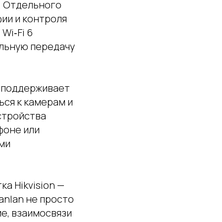
. Отдельного
ии и контроля
Wi‑Fi 6
ильную передачу
n поддерживает
ься к камерам и
стройства
фоне или
ми
а Hikvision —
anlan не просто
е, взаимосвязи