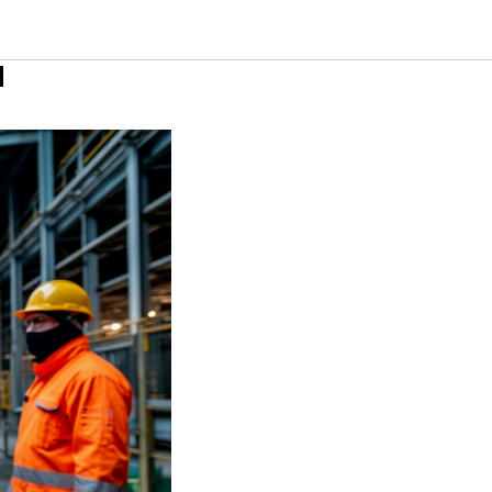
темы
и