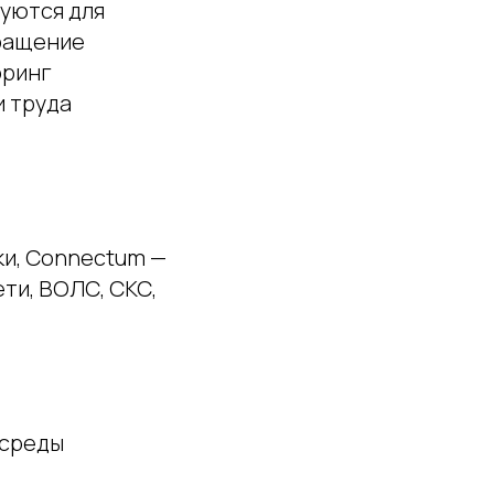
зуются для
вращение
оринг
и труда
ки, Connectum —
ти, ВОЛС, СКС,
 среды