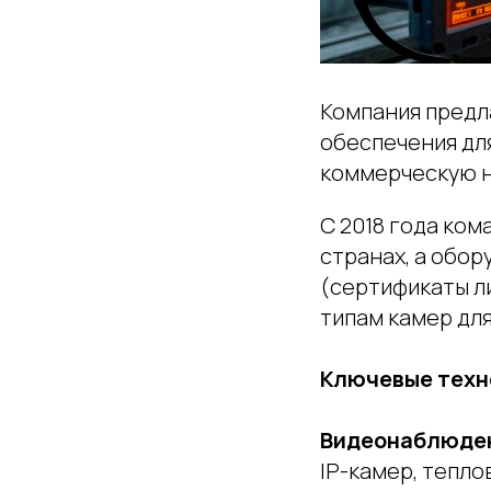
Компания предл
обеспечения дл
коммерческую н
С 2018 года ком
странах, а обо
(сертификаты л
типам камер для
Ключевые техн
Видеонаблюден
IP-камер, тепло