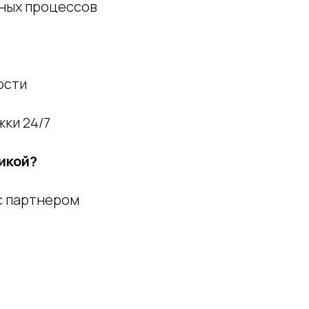
нных процессов
ости
жки 24/7
икой?
с партнером