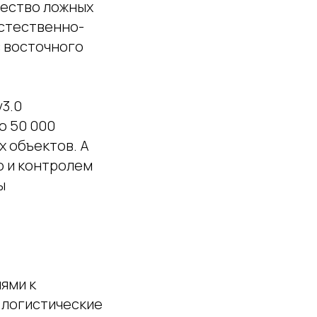
чество ложных
естественно-
с восточного
v3.0
о 50 000
х объектов. А
о и контролем
ы
ями к
 логистические