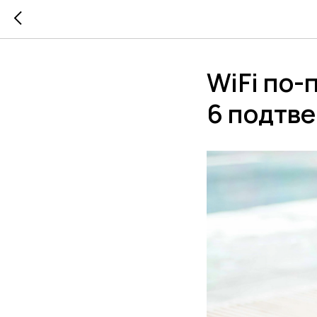
WiFi по-
6 подтв