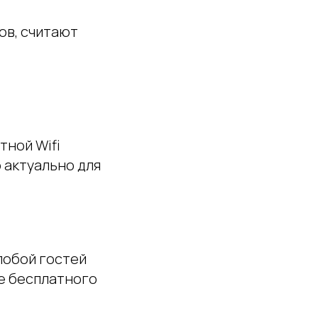
ов, считают
тной Wifi
 актуально для
лобой гостей
ие бесплатного