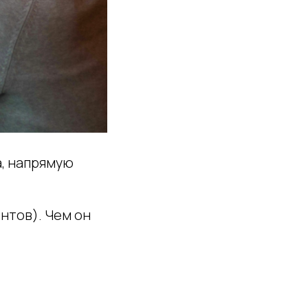
а, напрямую
нтов). Чем он