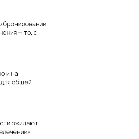
 о бронировании
ения — то, с
о и на
 для общей
гости ожидают
влечений».