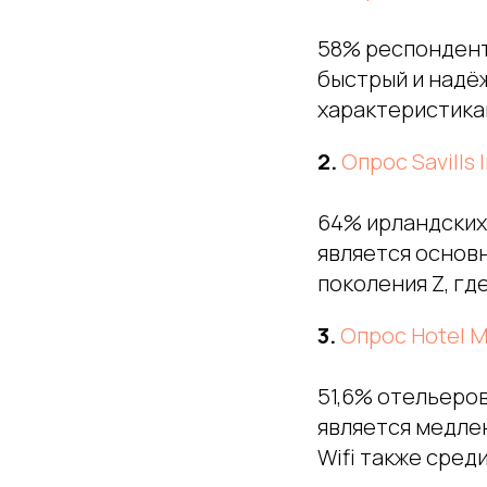
58% респондент
быстрый и надё
характеристика
2.
Опрос Savills 
64% ирландских
является основ
поколения Z, гд
3.
Опрос Hotel 
51,6% отельеро
является медле
Wifi также сред