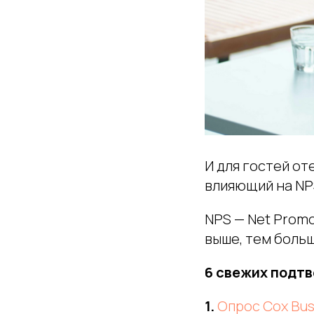
И для гостей о
влияющий на NP
NPS — Net Promo
выше, тем больш
6 свежих подтв
1.
Опрос Cox Bus