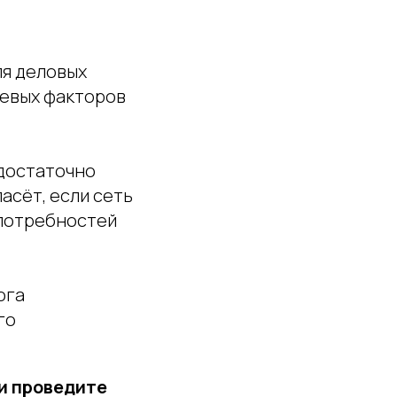
ля деловых
чевых факторов
едостаточно
асёт, если сеть
 потребностей
ога
го
и проведите