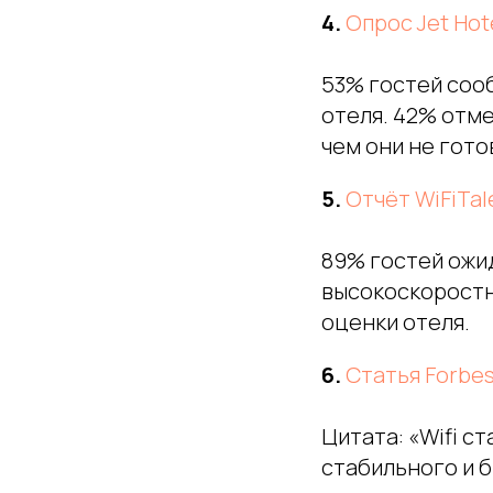
4.
Опрос Jet Hote
53% гостей сооб
отеля. 42% отме
чем они не гото
5.
Отчёт WiFiTal
89% гостей ожид
высокоскоростн
оценки отеля.
6.
Статья Forbe
Цитата: «Wifi с
стабильного и б