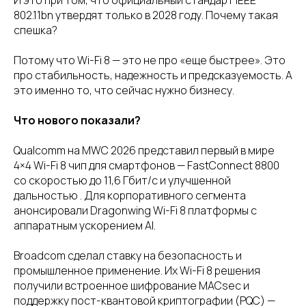
802.11bn утвердят только в 2028 году. Почему такая
спешка?
Потому что Wi-Fi 8 — это не про «еще быстрее». Это
про стабильность, надежность и предсказуемость. А
это именно то, что сейчас нужно бизнесу.
Что нового показали?
Qualcomm на MWC 2026 представил первый в мире
4×4 Wi-Fi 8 чип для смартфонов — FastConnect 8800
со скоростью до 11,6 Гбит/с и улучшенной
дальностью . Для корпоративного сегмента
анонсировали Dragonwing Wi-Fi 8 платформы с
аппаратным ускорением AI.
Broadcom сделал ставку на безопасность и
промышленное применение. Их Wi-Fi 8 решения
получили встроенное шифрование MACsec и
поддержку пост-квантовой криптографии (PQC) —