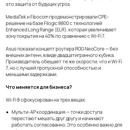
это защита от будущих угроз.
MediaTek и Fibocom продемонстрировали CPE-
решение на базе Filogic 8800 с технологией
Enhanced Long Range (ELR), которая увеличивает
зону покрытия на 40% по сравнению с Wi-Fi 7.
Asus показал концепт роутера ROG NeoCore — без
внешних антенн, в виде двадцатигранного кубика.
Производитель обещает те же скорости, что и Wi-Fi
7, но с лучшей пропускной способностью и
меньшими задержками.
Что меняется для бизнеса?
Wi-Fi 8 сфокусирован на трех вещах:
Мульти-AP координация — точки доступа
перестают мешать друг другу и начинают
работать согласованно. Это особенно важно для