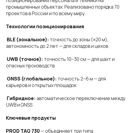
позиционирования персонала и техники на
промышленных объектах. Реализовано порядка 70
проектов в России и по всему миру.
Технологии позиционирования
·
BLE (зональное):
точность до зоны (±20 м),
автономность до 2 лет — для складов и цехов
·
UWB (точное):
точность 10–30 см — для шахт и
опасных производств
·
GNSS (глобальное):
точность 2–6 м — для
карьеров и открытых площадок
·
Гибридное:
автоматическое переключение между
UWB и GNSS
Ключевые продукты
PROD TAG 730
— объединяет три типа