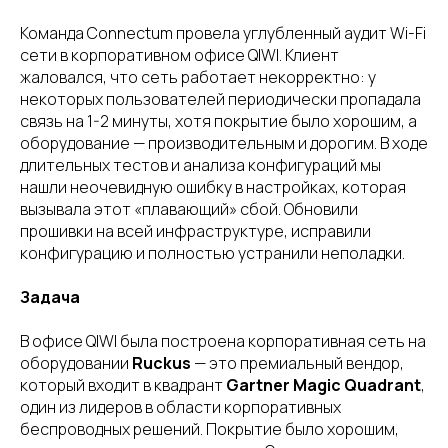
Команда Connectum провела углубленный аудит Wi-Fi
сети в корпоративном офисе QIWI. Клиент
жаловался, что сеть работает некорректно: у
некоторых пользователей периодически пропадала
связь на 1-2 минуты, хотя покрытие было хорошим, а
оборудование — производительным и дорогим. В ходе
длительных тестов и анализа конфигураций мы
нашли неочевидную ошибку в настройках, которая
вызывала этот «плавающий» сбой. Обновили
прошивки на всей инфраструктуре, исправили
конфигурацию и полностью устранили неполадки.
Задача
В офисе QIWI была построена корпоративная сеть на
оборудовании
Ruckus
— это премиальный вендор,
который входит в квадрант
Gartner Magic Quadrant
,
один из лидеров в области корпоративных
беспроводных решений. Покрытие было хорошим,