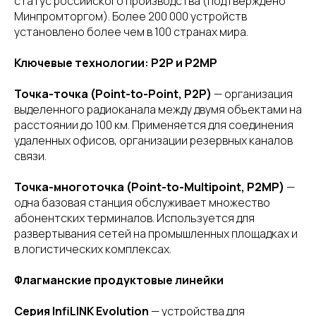
статус российского производства (подтверждено
Минпромторгом). Более 200 000 устройств
установлено более чем в 100 странах мира.
Ключевые технологии: P2P и P2MP
Точка-точка (Point-to-Point, P2P)
— организация
выделенного радиоканала между двумя объектами на
расстоянии до 100 км. Применяется для соединения
удаленных офисов, организации резервных каналов
связи.
Точка-многоточка (Point-to-Multipoint, P2MP)
—
одна базовая станция обслуживает множество
абонентских терминалов. Используется для
развертывания сетей на промышленных площадках и
в логистических комплексах.
Флагманские продуктовые линейки
Серия InfiLINK Evolution
— устройства для