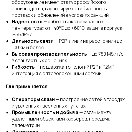
оборудование имеет статус российского
производства, гарантирует стабильность
поставок и обновлений в условиях санкций
Надежность
— работа в экстремальных
температурах от -40°C до +60°C, защита корпуса
IP66/IP67
Дальность связи
— P2P-линии на расстояния до
100 км и более
Высокая производительность
— до 780 Мбит/с
в стандартных решениях
Гибкость
— поддержка топологий P2P и P2MP,
интеграция с оптоволоконными сетями
Где применяется
Операторы связи
— построение сетей в городах
и удаленных населенных пунктах
Промышленность и добыча
— связь между
удаленными объектами карьеров, передача
телеметрии
Логистика
— связь между терминалами,