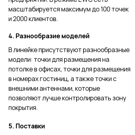
9105AXI, для конференц-залов, а также
для выполнения роли контроллера -
точки Cisco 9120AXI.
Складские помещения
Пространство между стеллажами на
складе лучше покрывать
узконаправленными антеннами.
Поэтому для склада рекомендуем
выбирать точки с разъёмами для
подключения внешних антенн: Cisco
Catalyst 9115AXE, 9120AXE.
Направленность антенн необходимо
подобрать исходя из особенностей
объекта в процессе проектирования
сети.
Гостиницы и объекты размещения
Для объектов индустрии