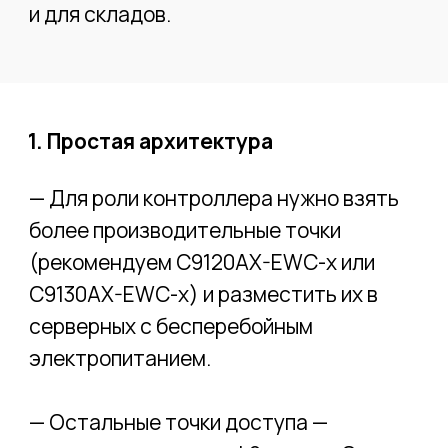
— Остальные точки доступа —
подключить в тот же L2-домен. Они
подключатся к EWC в режиме локальной
коммутации трафика.
— Услуги по настройке можно заказать у
нас в Connectum.
Н
е нужно покупать дорогостоящий
выделенный контроллер. Вместо него
используется программный контроллер
Cisco EWC — Embedded Wireless
Controller, который "селится" на одной из
точек, а в случае её обесточивания или
выхода из строя автоматически
перебирается на резервную.
2. Без лицензий