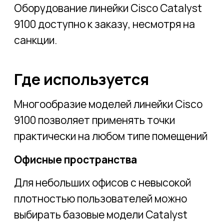
гостеприимства предлагается
специальная модель: 9105W, которую
можно размещать непосредственно в
гостевом номере. Для холлов на этажах,
ресторана и лобби-бара - базовую
модель 9105AX; для больших
конференц-залов - более
производительные модели 9115AXI или
9120AXI.
Алексей
Щербаков
директор по развитию Connectum