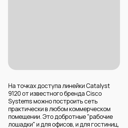
На точках доступа линейки Catalyst
9120 от известного бренда Cisco
Systems можно построить сеть
практически в любом коммерческом
помещении. Это добротные "рабочие
лошадки" и для офисов, и для гостиниц,
и для складов.
1. Простая архитектура
— Для роли контроллера нужно взять
более производительные точки
(рекомендуем C9120AX-EWC-x или
С9130AX-EWC-x) и разместить их в
серверных с бесперебойным
электропитанием.