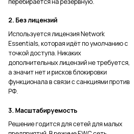
внешними антеннами, которые
позволяют лучше контролировать зону
покрытия.
5. Поставки
Оборудование линейки Cisco Catalyst
9100 доступно к заказу, несмотря на
санкции.
Где используется
Многообразие моделей линейки Cisco
9100 позволяет применять точки
практически на любом типе помещений
Офисные пространства
Для небольших офисов с невысокой
плотностью пользователей можно
выбирать базовые модели Catalyst