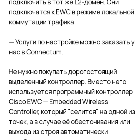
Используется лицензия Network
Essentials, которая идёт по умолчанию с
точкой доступа. Никаких
дополнительных лицензий не требуется,
а значит нет и рисков блокировки
функционала в связи с санкциями против
РФ.
3. Масштабируемость
Решение годится для сетей для малых
предприятий. В режиме EWC сеть
масштабируется максимум до 100 точек
и 2000 клиентов.
4. Разнообразие моделей
В линейке присутствуют разнообразные
модели: точки для размещения на
потолке в офисах, точки для размещения
в номерах гостиниц, а также точки с