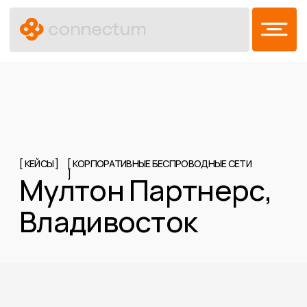
[ КЕЙСЫ ]
[ КОРПОРАТИВНЫЕ БЕСПРОВОДНЫЕ СЕТИ
]
Мултон Партнерс,
Владивосток