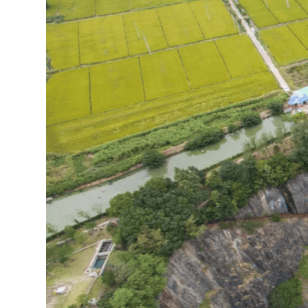
Shimao Wonderland Intercontinental, Шанхай, постр
карьер