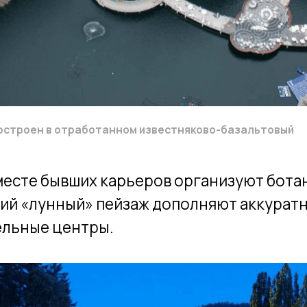
те бывших карьеров организуют ботанические 
унный» пейзаж дополняют аккуратно спроек
ые центры.