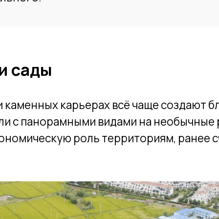
сады
менных карьерах всё чаще создают благоустро
 панорамными видами на необычные рельефы.
мическую роль территориям, ранее считавши