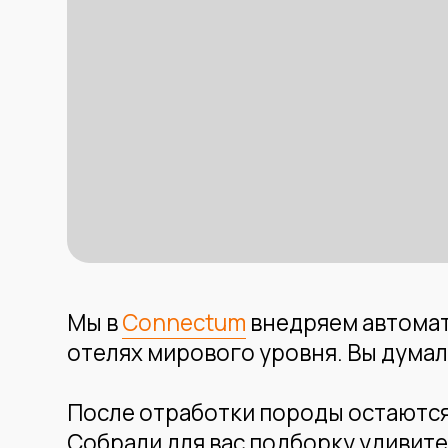
Мы в
Connectum
внедряем автоматизац
отелях мирового уровня. Вы думали, эти
После отработки породы остаются пусто
Собрали для вас подборку удивительно