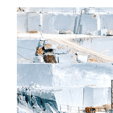
Месторождений мрамора у подножия Альп близ горо