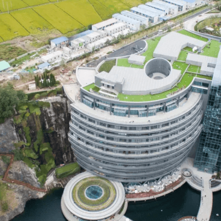
оен в отработанном известняково-базальтовый