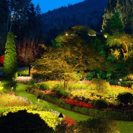
рритории бывшего известнякового карьера, где велась добыч
в сердце камня