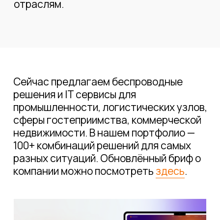
Что ещё нового
—
Мы обновили описание своих
достижений и добавили новые кейсы.
Теперь вы можете подробнее узнать о
решениях, которые мы внедряем.
—
Добавили страницу «
О нас
»
—
Обновили
«
Блог
», в котором будем
регулярно делиться своими новостями и
идеями