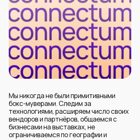
Мы никогда не были примитивными
бокс-муверами. Следим за
технологиями, расширяем число своих
вендоров и партнёров, общаемся с
бизнесами на выставках, не
ограничиваемся по географии и
отраслям.
Сейчас предлагаем беспроводные
решения и IT сервисы для
промышленности, логистических узлов,
сферы гостеприимства, коммерческой
недвижимости. В нашем портфолио —
100+ комбинаций решений для самых
разных ситуаций. Обновлённый бриф о
компании можно посмотреть
здесь
.