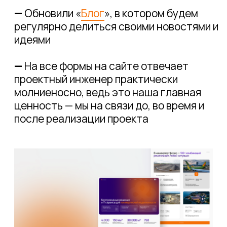
свяжется с вами в ближайшее время.
Мы всегда на связи — до, во время и
после реализации проекта.
LTE или WiFi?
Разбираем, что выбрать для
разных сценариев
17.01.2025
Новый год к новым
вершинам