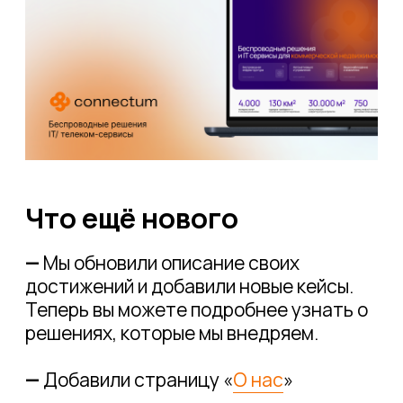
—
На все формы на сайте отвечает
проектный инженер практически
молниеносно, ведь это наша главная
ценность — мы на связи до, во время и
после реализации проекта
Загляните на обновлённый сайт, чтобы
узнать больше о наших решениях и
возможностях.
Если у вас есть вопросы
или задачи, которые требуют
нестандартного подхода —
оставьте
заявку
, и наш проектный инженер