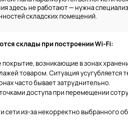
склады при построении Wi-Fi:
ытие, возникающие в зонах хранения при из
 товаром. Ситуация усугубляется тем, что по
 часто бывает затруднительно.
ами доступа при перемещении сотрудников с
и из-за некорректно выбранного оборудован
 беспроводными решениями. Мы прошли долги
заявить — мы понимаем, как организовать связь
 партнёрам, у нас есть доступ и на тестовую 
ды к проектированию сетей для автоматизиро