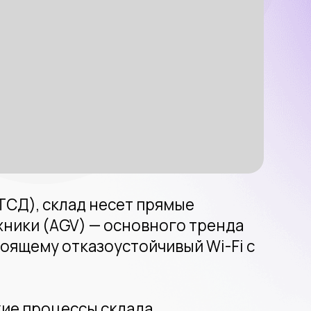
ад несет прямые
V) — основного тренда
тказоустойчивый Wi-Fi с
ссы склада.
я инфраструктура,