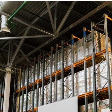
в
Мултон Партнерс
во Владивостоке, Новосиби
вали Wi-Fi в складских зонах , тем самым вы