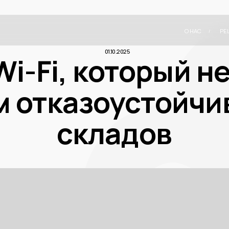
О НАС
РЕШЕНИЯ
НОВОС
/
/
01.10.2025
Fi, который не «л
отказоустойчивые 
складов