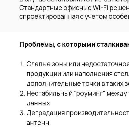
Проблемы, с которыми сталкиваются 
Слепые зоны или недостаточное покр
продукции или наполнения стеллажей
дополнительные точки в таких зонах
Нестабильный "роуминг" между точк
данных
Деградация производительности сет
антенн.
Мы в Connectum постоянно работаем с
самых разных проектах, чтобы уверенно 
роботизации склада. А благодаря нашим
роботов и совершенствуем свои подхо