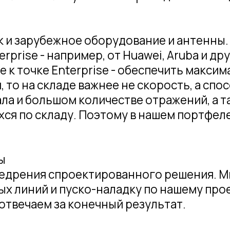
рения спроектированного решения. Мы готовы
ий и пуско-наладку по нашему проекту. Это з
чаем за конечный результат.