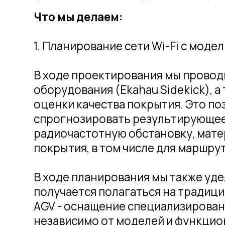
покрытия, в том числе для маршрутов A
В ходе планирования мы также уделяем
получается полагаться на традиционный
AGV - оснащение специализированными 
независимо от моделей и функционала
2. Поставку оборудования
Мы предлагаем как российское, так и 
работать и классические точки Enterpri
Wi-Fi. Но если основное требование к т
высокой плотности пользователей, то н
клиентом при низком уровне сигнала и
для AGV, постоянно перемещающихся по
именно для складов.
3. Строительно-монтажные работы