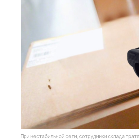
При нестабильной сети, сотрудники склада тратят бол
Что мы делаем:
1. Планирование сети Wi-Fi с моделир
В ходе проектирования мы проводим 
оборудования (Ekahau Sidekick), а так
оценки качества покрытия. Это позволя
спрогнозировать результирующее покр
радиочастотную обстановку, материал