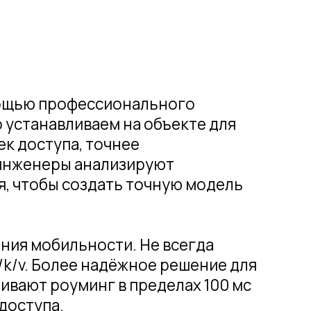
ьности. Не всегда
ее надёжное решение для
минг в пределах 100 мс
торых объектов могут
стных брендом из мира
корость в условиях
охранять связь с
спечивать мобильность
д специальных решений