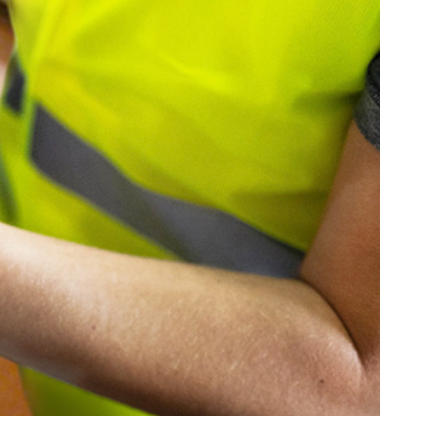
фессионального
ливаем на объекте для
а, точнее
 анализируют
оздать точную модель