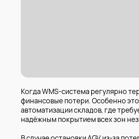
Когда WMS-система регулярно теряет с
финансовые потери. Особенно это крит
автоматизации складов, где требуется 
надёжным покрытием всех зон независ
В случае остановки AGV из-за потери с
Стандартные офисные Wi-Fi решения з
спроектированная с учетом особеннос