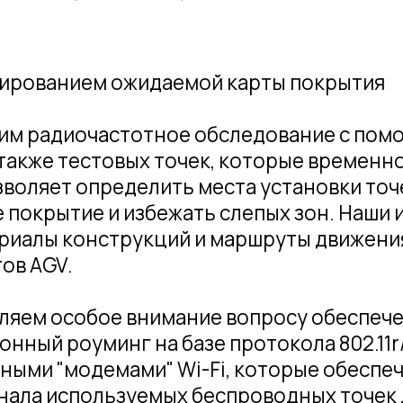
GV.
 особое внимание вопросу обеспечения мобил
 роуминг на базе протокола 802.11r/k/v. Бол
"модемами" Wi-Fi, которые обеспечивают роу
 используемых беспроводных точек доступа.
зарубежное оборудование и антенны. Для неко
se - например, от Huawei, Aruba и других изве
очке Enterprise - обеспечить максимальную с
а складе важнее не скорость, а способность с
 большом количестве отражений, а также обе
 складу. Поэтому в нашем портфеле есть ря