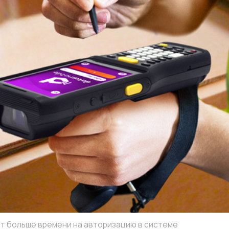
ьше времени на авторизацию в системе
ованием ожидаемой карты покрытия
радиочастотное обследование с помощью про
же тестовых точек, которые временно устанав
ет определить места установки точек доступ
ытие и избежать слепых зон. Наши инженеры
ы конструкций и маршруты движения, чтобы с