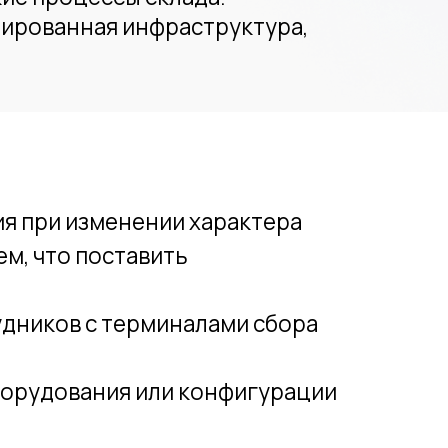
менении характера
ставить
 терминалами сбора
ия или конфигурации
й путь испытаний на
, в т.ч. для задач
зону, где мы испытываем
ванных складов.