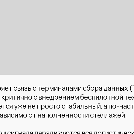
вязь с терминалами сбора данных (ТСД), скл
ично с внедрением беспилотной техники (AG
уже не просто стабильный, а по-настоящему о
имо от наполненности стеллажей.
игнала парализуются вся логистические проце
десь не работают — нужна специализированна
тей складских помещений.