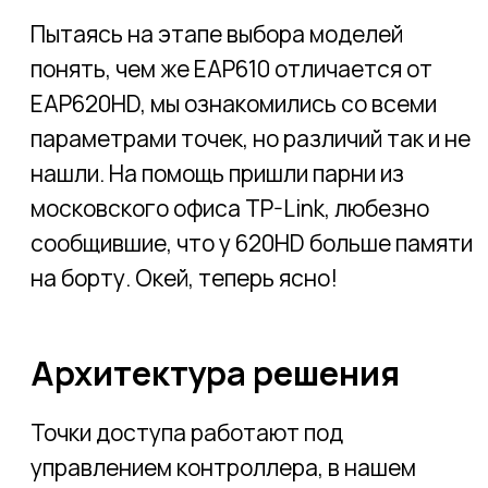
так и на локальный накопитель (USB-
флешку).
Увы, не получилось пробросить порт 443
для управления контроллером из
Интернета по https (контроллер имеет
веб-интерфейс). Поддержка
подтвердила, что это баг, который
будет исправлен в будущих релизах ПО,
и предложила воспользоваться личным
кабинетом в облаке Omada. Мы
последовали этой рекомендации. Из
личного кабинета легко попасть на веб-
интерфейс контроллера, при этом
пробрасывать порты никуда не надо.
Удобно! Если только Роскомнадзор в
какой-то момент не объявит заморский
Интернет вредоносным и не
заблокирует доступ к нему.