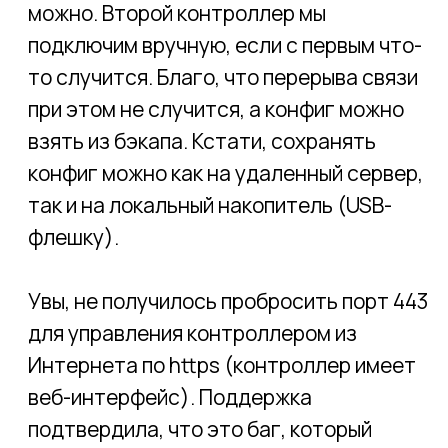
создать VLANы, несколько SSID на точку,
включить протоколы роуминга
(802.11r/k/v), авторизацию WPA3-
Enterprise, работает mesh (мы
проверили) и т.д. Но есть вещи, которые,
как мы уже отметили, не дотягивают до
уровня Enterprise. Сейчас мы имеем в
виду то, что именитые вендоры часто
называют RRM - Radio Resource
Management. Что не так с RRM?
1.
Максимальная мощность. Точки
EAP610 покрыли пространство хуже, чем
древние доходяги Ruckus R7341. Дело в
том, что TP-Link честно ориентируется
на законодательство страны и не даст
поставить мощность более 20 дБм (100
мВт) для диапазона 2,4 ГГц и 23 дБм (200
мВт) для диапазона 5 ГГц с учётом