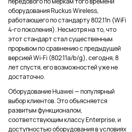
Выбор марки и моделей
Проводить апгрейд IT-инфраструктуры в
наше санкционное время не так просто:
ведь официальных поставок
оборудования тех марок, к которым мы
привыкли, больше нет. Но есть бренд,
которому удалось избежать санкций, ―
это китайский TP-Link, известный
многим по домашним роутерам. Мы
давно знакомы с российским
представительством этого бренда, и
вот решили сделать первую
инсталляцию на оборудовании линейки
Omada, которая по функционалу
приближается к классу Enterprise.
Для покрытия номерного фонда, где на
точке Wi-Fi редко увидишь больше 10
клиентов, мы выбрали самую простую