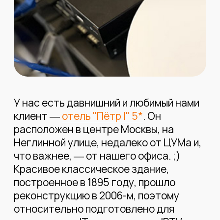
У нас есть давнишний и любимый нами
клиент ―
отель "Пётр I" 5*
. Он
расположен в центре Москвы, на
Неглинной улице, недалеко от ЦУМа и,
что важнее, ― от нашего офиса. ;)
Красивое классическое здание,
построенное в 1895 году, прошло
реконструкцию в 2006-м, поэтому
относительно подготовлено для
инсталляции IT-систем вроде IPTV и
WiFi.
Вот и мы в
Connectum
cвоевременно
реконструируем беспроводную
инфраструктуру клиентам, которые
подписаны на наши услуги.
"Пётр I" как раз из таких. Сеть Wi-Fi, к
которой до недавнего времени