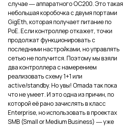
Отметим, что контроллер управляет не
только точками, но и коммутаторами,
что тоже удобно.
Веб-интерфейс контроллера даёт
информацию о статусе оборудования и
клиентов (в т.ч. уровень сигнала),
позволяет создавать отчёты, видеть
критичные события. Мы, правда, не
увидели подробного системного
журнала про такие события, как
подключение/отключение/роуминг
клиента.
Функционал точек Wi-Fi
Решение в целом поддерживает всё, что
необходимо для сетей SMB: можно