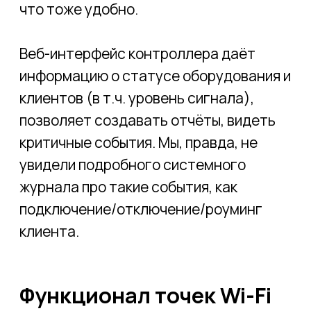
Для этого точки сканируют эфир, а
сервис WiFi становится временно не
доступным. В нашей сети из 30 точек
перерыв составил 4-5 минут. Мы
запланировали его на ночь, когда сеть
не так нагружена.
Заключение / выводы
Команда
Connectum
имеет
значительную экспертизу в области
гостиничного WiFi и предлагает
реализацию проектов под ключ, включая
проектирование сети, подбор и поставку
оборудования, строительство
необходимой кабельной сети, монтаж и
пуско-наладку оборудования. Узнать
больше можно в отделе продаж:
sales@connectum.ru