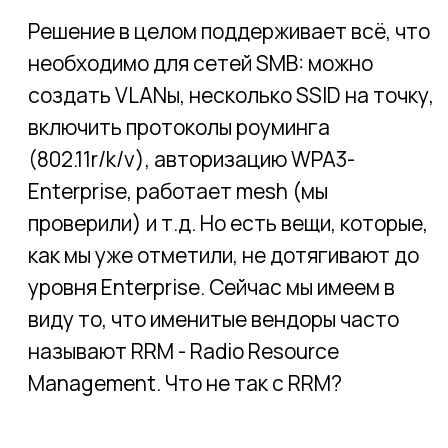
Оборудование TP-Link порадует
ценой и сроками поставки.
Решение вполне годно для
построения сетей SMB. На этапе
внедрения и за время его
эксплуатации оно не доставило нам
хлопот.
До уровня Enterprise решение не
дотягивает. Из того, что мы заметили,
― отсутствие RRM и возможности
резервирования контроллера.
При прочих равных условиях точек
может потребоваться больше по
сравнению с другими вендорами ―
из-за строгого ограничения
мощности на уровне 100 мВт.
Проблема нивелируется аккуратным
планированием сети.