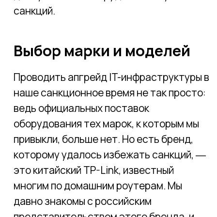
модель EAP 610. А для зон с претензией
на high density (к таким мы отнесли
лобби-бар, ресторан, стойку ресепшна и
переговорные комнаты) ― модель EAP
620 HD.
Пытаясь на этапе выбора моделей
понять, чем же EAP610 отличается от
EAP620HD, мы ознакомились со всеми
параметрами точек, но различий так и не
нашли. На помощь пришли парни из
московского офиса TP-Link, любезно
сообщившие, что у 620HD больше памяти
на борту. Окей, теперь ясно!
Архитектура решения
Точки доступа работают под
управлением контроллера, в нашем