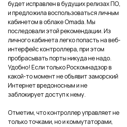
коэффициента усиления антенны. Мы
понимаем, что это правильно, но всё же
управление мощностью лучше бы
отдали на откуп владельцу сети, т.к.
ответственность несёт именно он.
2.
На точках класса Enterprise всегда
работает алгоритм автоматической
регулировки мощности. Они стараются
излучать минимум энергии, чтобы не
мешать соседним точкам и чтобы
способствовать "роумингу" ―
своевременному переключению
мобильного клиента с точки на точку.
Увы, в решении Omada этот алгоритм
находится в крайне зачаточном
состоянии. Адаптация уровня
излучаемой мощности, как и выбор
частотных каналов, происходит по
расписанию, ― например, раз в сутки.