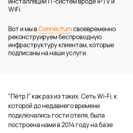
подключались гости отеля, была
построена нами в 2014 году на базе
передового по меркам того времени
оборудования Ruckus Wireless,
работающего по стандарту 802.11n (WiFi
4-го поколения). Несмотря на то, что
этот стандарт стал существенным
прорывом по сравнению с предыдущей
версией Wi-Fi (802.11a/b/g), сегодня, 8
лет спустя, его возможностей уже не
достаточно.
Оборудование Huawei — популярный
выбор клиентов. Это объясняется
развитым функционалом,
соответствующим классу Enterprise, и
доступностью оборудования в условиях
санкций.