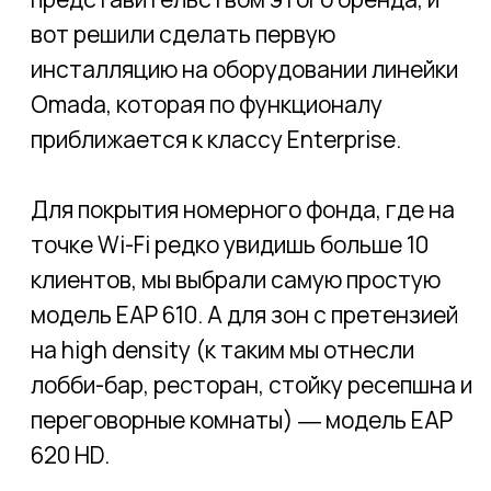
случае ― аппаратного OC200. Это такая
небольшая коробочка с двумя портами
GigEth, которая получает питание по
PoE. Если контроллер откажет, точки
продолжат функционировать с
последними настройками, но управлять
сетью не получится. Поэтому мы взяли
два контроллера с намерением
реализовать схему 1+1 или
active/standby. Но увы! Omada так пока
что не умеет. И это одна из причин, по
которой её рано зачислять в класс
Enterprise, но использовать в проектах
SMB (Small or Medium Business) ― уже
можно. Второй контроллер мы
подключим вручную, если с первым что-
то случится. Благо, что перерыва связи
при этом не случится, а конфиг можно
взять из бэкапа. Кстати, сохранять
конфиг можно как на удаленный сервер,